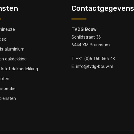
nsten
Contactgegevens
mineuze
TVDG Bouw
Schildstraat 36
tisol
6444 XM Brunssum
is aluminium
T.
+31 (0)6 160 566 48
en dakdekking
E.
info@tvdg-bouw.nl
tstof dakbedekking
oten
nspectie
 diensten