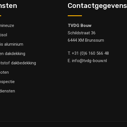
nsten
Contactgegevens
mineuze
TVDG Bouw
Schildstraat 36
tisol
6444 XM Brunssum
is aluminium
T.
+31 (0)6 160 566 48
en dakdekking
E.
info@tvdg-bouw.nl
tstof dakbedekking
oten
nspectie
 diensten