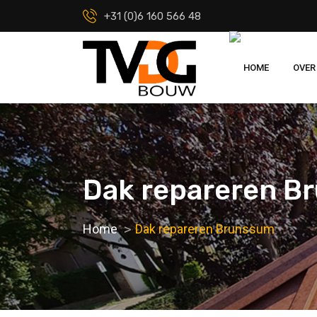
+31 (0)6 160 566 48
HOME
OVER
Dak repareren B
Home
Dak repareren Brunssum