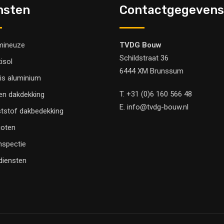
nsten
Contactgegevens
mineuze
TVDG Bouw
Schildstraat 36
tisol
6444 XM Brunssum
is aluminium
T.
+31 (0)6 160 566 48
en dakdekking
E.
info@tvdg-bouw.nl
tstof dakbedekking
oten
nspectie
 diensten