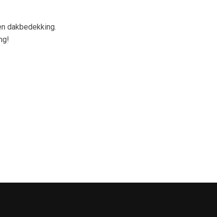
en dakbedekking.
ng!