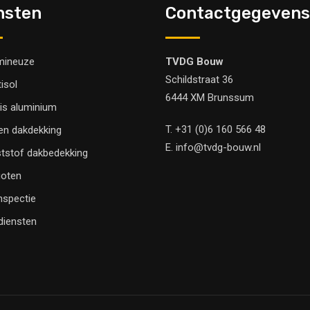
nsten
Contactgegevens
mineuze
TVDG Bouw
Schildstraat 36
tisol
6444 XM Brunssum
is aluminium
T.
+31 (0)6 160 566 48
en dakdekking
E.
info@tvdg-bouw.nl
tstof dakbedekking
oten
nspectie
 diensten