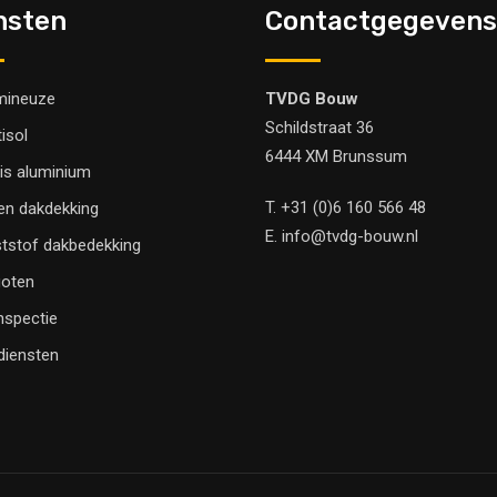
nsten
Contactgegevens
mineuze
TVDG Bouw
Schildstraat 36
tisol
6444 XM Brunssum
is aluminium
T.
+31 (0)6 160 566 48
en dakdekking
E.
info@tvdg-bouw.nl
tstof dakbedekking
oten
nspectie
 diensten