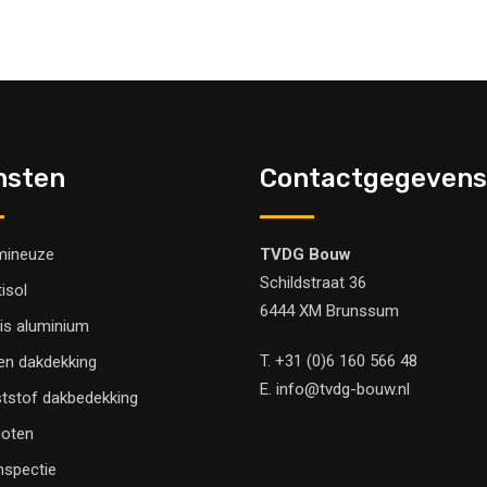
nsten
Contactgegevens
mineuze
TVDG Bouw
Schildstraat 36
tisol
6444 XM Brunssum
is aluminium
T.
+31 (0)6 160 566 48
en dakdekking
E.
info@tvdg-bouw.nl
tstof dakbedekking
oten
nspectie