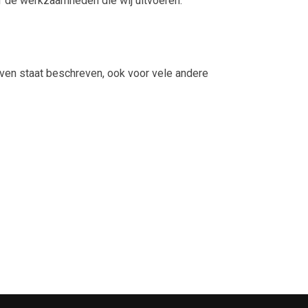
r de werkzaamheden die wij uitvoeren.
oven staat beschreven, ook voor vele andere