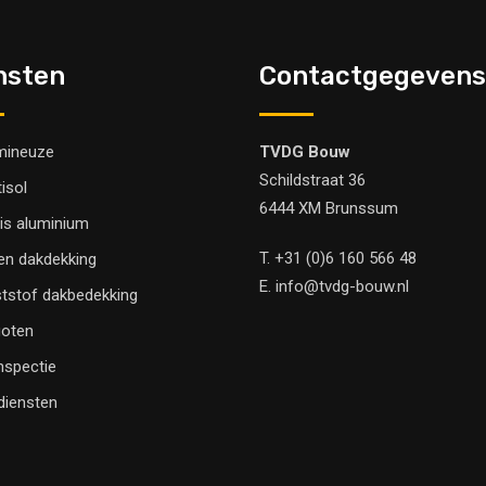
nsten
Contactgegevens
mineuze
TVDG Bouw
Schildstraat 36
tisol
6444 XM Brunssum
is aluminium
T.
+31 (0)6 160 566 48
en dakdekking
E.
info@tvdg-bouw.nl
tstof dakbedekking
oten
nspectie
 diensten