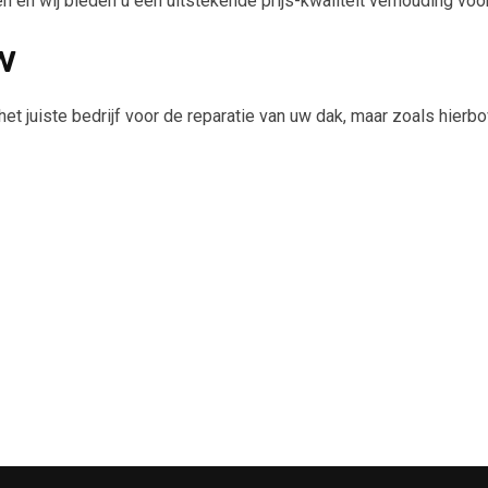
 en wij bieden u een uitstekende prijs-kwaliteit verhouding voo
w
et juiste bedrijf voor de reparatie van uw dak, maar zoals hierb