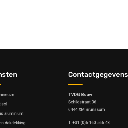
nsten
Contactgegevens
mineuze
TVDG Bouw
Schildstraat 36
tisol
6444 XM Brunssum
is aluminium
T.
+31 (0)6 160 566 48
en dakdekking