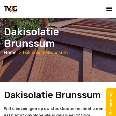
Dakisolatie
Brunssum
Home
Dakisolatie Brunssum
Dakisolatie Brunssum
Bel me terug
Wilt u bezuinigen op uw stookkosten en hebt u een dak
dat niet of onvoldoende is geïsoleerd? Voor