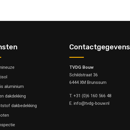
nsten
Contactgegevens
mineuze
TVDG Bouw
Schildstraat 36
tisol
6444 XM Brunssum
is aluminium
T.
+31 (0)6 160 566 48
en dakdekking
E.
info@tvdg-bouw.nl
tstof dakbedekking
oten
nspectie