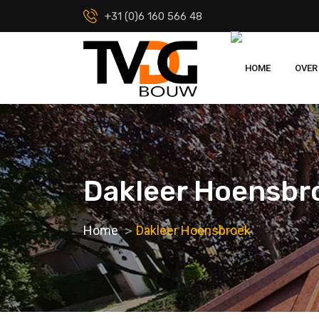
+31 (0)6 160 566 48
HOME
OVER
Dakleer Hoensbr
Home
Dakleer Hoensbroek