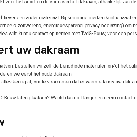
akt voor het soort en de vorm van het dakraam, afhankelijk van d
of liever een ander materiaal. Bij sommige merken kunt u naast e
voorbeeld zonwerend, energiebesparend, privacy beglazing) om n
dvies wilt, kunt u contact op nemen met TvdG-Bouw, voor een pers
rt uw dakraam
atsen, bestellen wij zelf de benodigde materialen en/of het dak
jderen we eerst het oude dakraam.
alles keurig af, om te voorkomen dat er warmte langs uw dakra
G-Bouw laten plaatsen? Wacht dan niet langer en neem contact op 
w