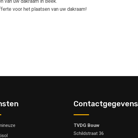
en van uw dakraam in Beek.
offerte voor het plaatsen van uw dakraam!
nsten
Contactgegevens
mineuze
TVDG Bouw
Schildstraat 36
tisol