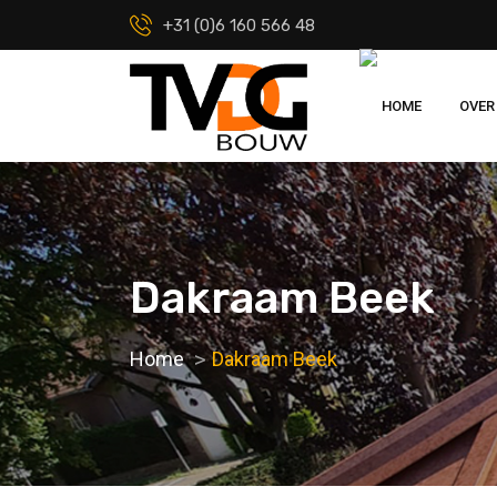
+31 (0)6 160 566 48
HOME
OVER
Dakraam Beek
Home
Dakraam Beek