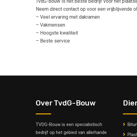
TvdG-Bouw is het beste bedrijf voor het plaats
Neem direct contact op voor een vrijblijvende 
– Veel ervaring met dakramen
– Vakmensen
– Hoogste kwaliteit
– Beste service
Over TvdG-Bouw
Die
TVDG-Bouw is een specialistisch
Bitu
bedrijf op het gebied van allerhande
Plas