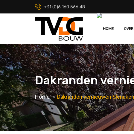
+31 (0)6 160 566 48
HOME
OVER
Dakranden verni
Home
Dakranden vernieuwen Slenake