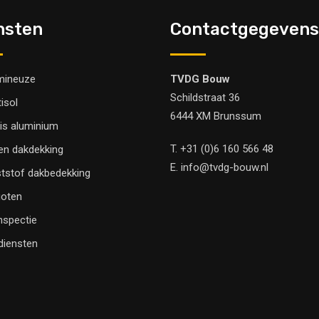
nsten
Contactgegevens
mineuze
TVDG Bouw
Schildstraat 36
tisol
6444 XM Brunssum
is aluminium
T.
+31 (0)6 160 566 48
en dakdekking
E.
info@tvdg-bouw.nl
tstof dakbedekking
oten
nspectie
 diensten