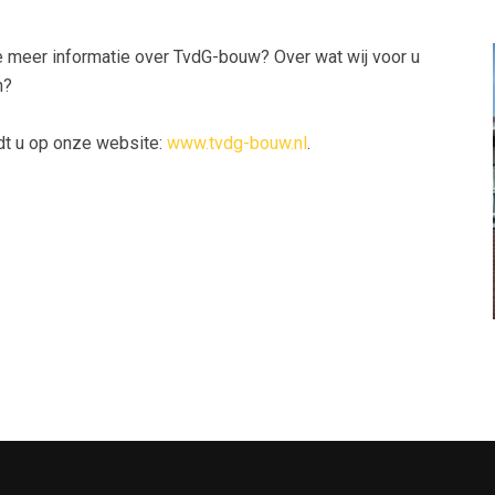
e meer informatie over TvdG-bouw? Over wat wij voor u
n?
dt u op onze website:
www.tvdg-bouw.nl
.