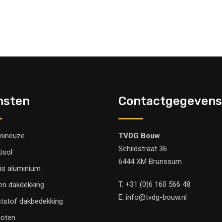
nsten
Contactgegevens
mineuze
TVDG Bouw
Schildstraat 36
tisol
6444 XM Brunssum
is aluminium
T.
+31 (0)6 160 566 48
en dakdekking
E.
info@tvdg-bouw.nl
tstof dakbedekking
oten