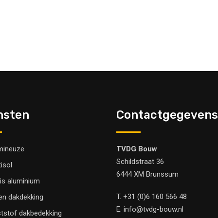
nsten
Contactgegevens
mineuze
TVDG Bouw
Schildstraat 36
tisol
6444 XM Brunssum
is aluminium
T.
+31 (0)6 160 566 48
en dakdekking
E.
info@tvdg-bouw.nl
tstof dakbedekking