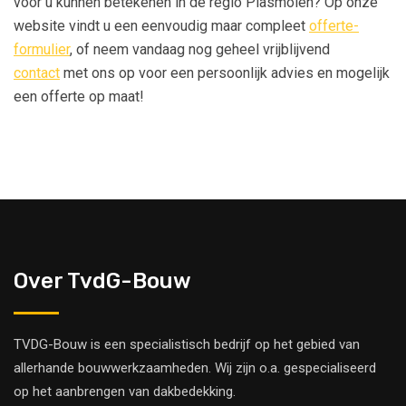
voor u kunnen betekenen in de regio Plasmolen? Op onze
website vindt u een eenvoudig maar compleet
offerte-
formulier
, of neem vandaag nog geheel vrijblijvend
contact
met ons op voor een persoonlijk advies en mogelijk
een offerte op maat!
Over TvdG-Bouw
TVDG-Bouw is een specialistisch bedrijf op het gebied van
allerhande bouwwerkzaamheden. Wij zijn o.a. gespecialiseerd
op het aanbrengen van dakbedekking.