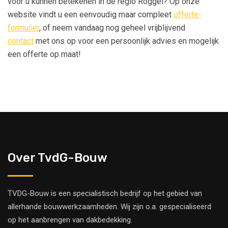
voor u kunnen betekenen in de regio Roggel? Op onze
website vindt u een eenvoudig maar compleet
offerte-
formulier
, of neem vandaag nog geheel vrijblijvend
contact
met ons op voor een persoonlijk advies en mogelijk
een offerte op maat!
Over TvdG-Bouw
TVDG-Bouw is een specialistisch bedrijf op het gebied van
allerhande bouwwerkzaamheden. Wij zijn o.a. gespecialiseerd
op het aanbrengen van dakbedekking.