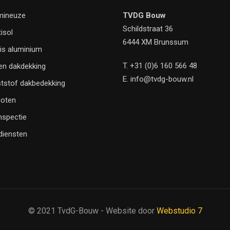
mineuze
TVDG Bouw
Schildstraat 36
tisol
6444 XM Brunssum
is aluminium
T.
+31 (0)6 160 566 48
en dakdekking
E.
info@tvdg-bouw.nl
tstof dakbedekking
oten
nspectie
 diensten
© 2021 TvdG-Bouw - Website door
Webstudio 7