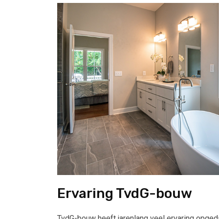
Ervaring TvdG-bouw
TvdG-bouw heeft jarenlang veel ervaring opgeda