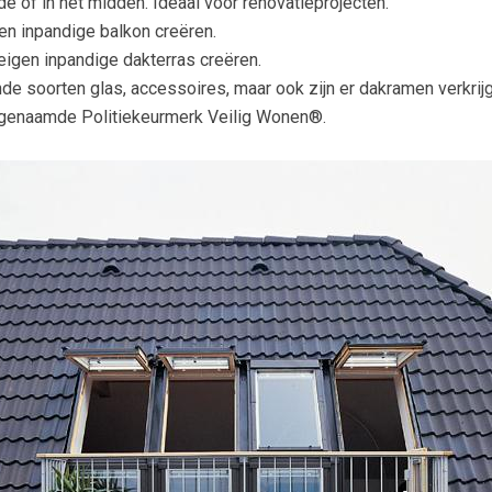
e of in het midden. Ideaal voor renovatieprojecten.
en inpandige balkon creëren.
eigen inpandige dakterras creëren.
nde soorten glas, accessoires, maar ook zijn er dakramen verkrijg
ogenaamde Politiekeurmerk Veilig Wonen®.