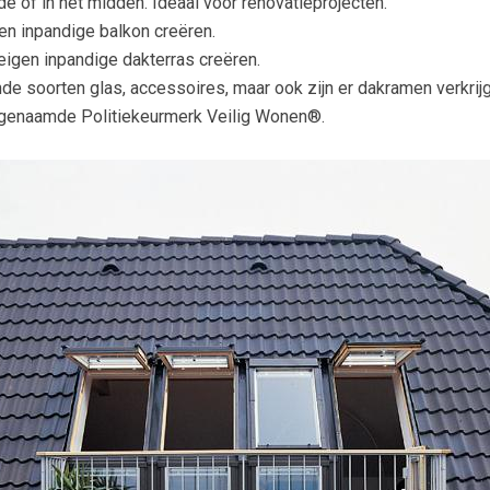
e of in het midden. Ideaal voor renovatieprojecten.
en inpandige balkon creëren.
eigen inpandige dakterras creëren.
nde soorten glas, accessoires, maar ook zijn er dakramen verkrijg
ogenaamde Politiekeurmerk Veilig Wonen®.