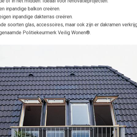
e of in het midden. Ideaal voor renovatieprojecten.
en inpandige balkon creëren.
eigen inpandige dakterras creëren.
nde soorten glas, accessoires, maar ook zijn er dakramen verkrijg
ogenaamde Politiekeurmerk Veilig Wonen®.