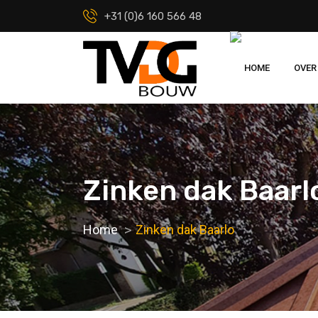
+31 (0)6 160 566 48
HOME
OVER
Zinken dak Baarl
Home
Zinken dak Baarlo