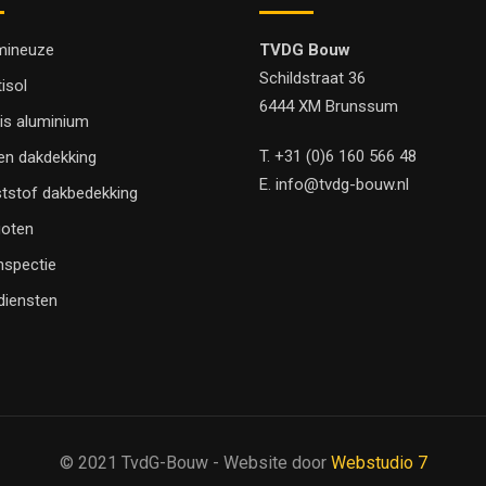
mineuze
TVDG Bouw
Schildstraat 36
tisol
6444 XM Brunssum
is aluminium
T.
+31 (0)6 160 566 48
en dakdekking
E.
info@tvdg-bouw.nl
tstof dakbedekking
oten
nspectie
 diensten
© 2021 TvdG-Bouw - Website door
Webstudio 7