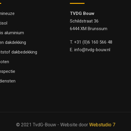
mineuze
TVDG Bouw
Schildstraat 36
tisol
6444 XM Brunssum
is aluminium
T.
+31 (0)6 160 566 48
en dakdekking
E.
info@tvdg-bouw.nl
tstof dakbedekking
oten
nspectie
 diensten
© 2021 TvdG-Bouw - Website door
Webstudio 7